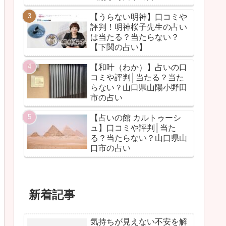
【うらない明神】口コミや
評判！明神桜子先生の占い
は当たる？当たらない？
【下関の占い】
【和叶（わか）】占いの口
コミや評判│当たる？当た
らない？山口県山陽小野田
市の占い
【占いの館 カルトゥーシ
ュ】口コミや評判│当た
る？当たらない？山口県山
口市の占い
新着記事
気持ちが見えない不安を解