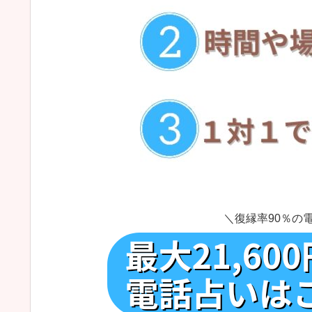
＼復縁率90％の