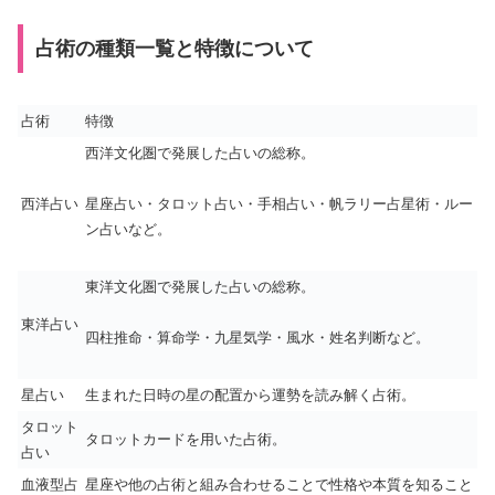
占術の種類一覧と特徴について
占術
特徴
西洋文化圏で発展した占いの総称。
西洋占い
星座占い・タロット占い・手相占い・帆ラリー占星術・ルー
ン占いなど。
東洋文化圏で発展した占いの総称。
東洋占い
四柱推命・算命学・九星気学・風水・姓名判断など。
星占い
生まれた日時の星の配置から運勢を読み解く占術。
タロット
タロットカードを用いた占術。
占い
血液型占
星座や他の占術と組み合わせることで性格や本質を知ること