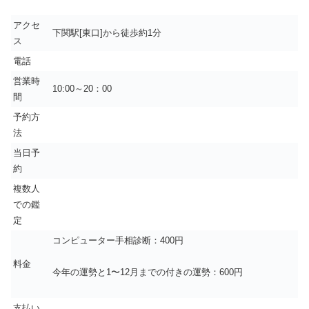
アクセ
下関駅[東口]から徒歩約1分
ス
電話
営業時
10:00～20：00
間
予約方
法
当日予
約
複数人
での鑑
定
コンピューター手相診断：400円
料金
今年の運勢と1〜12月までの付きの運勢：600円
支払い