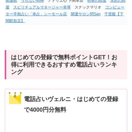
開運館
うらない明神
アトリエ心 下関本店
明華の部屋
水紀の部
屋
スピリチュアルマネージャー幸導
スナックマリオ
コンピュー
ター手相占い「幸占」シーモール店
開運サロン閃Sen
千里眼【下
関駅前店】
はじめての登録で無料ポイントGET！お
得に利用できるおすすめ電話占いランキ
ング
電話占いヴェルニ・はじめての登録
で4000円分無料