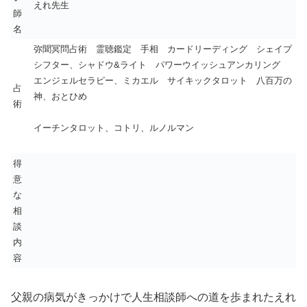
えれ先生
師
名
弥聞冥問占術 霊聴鑑定 手相 カードリーディング シェイプ
シフター、シャドウ&ライト パワーウイッシュアンカリング
エンジェルセラピー、ミカエル サイキックタロット 八百万の
占
神、おとひめ
術
イーチンタロット、コトリ、ルノルマン
得
意
な
相
談
内
容
父親の病気がきっかけで人生相談師への道を歩まれたえれ