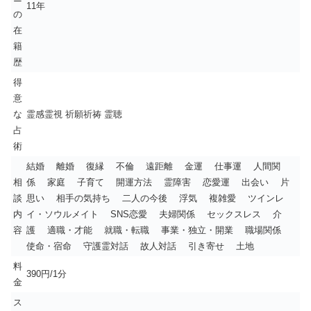
11年
の
在
籍
歴
得
意
な
霊感霊視 祈願祈祷 霊聴
占
術
結婚 離婚 復縁 不倫 遠距離 金運 仕事運 人間関
相
係 家庭 子育て 開運方法 霊障害 恋愛運 出会い 片
談
思い 相手の気持ち 二人の今後 浮気 複雑愛 ツインレ
内
イ・ソウルメイト SNS恋愛 夫婦関係 セックスレス 介
容
護 適職・才能 就職・転職 事業・独立・開業 職場関係
使命・宿命 守護霊対話 故人対話 引き寄せ 土地
料
390円/1分
金
ス